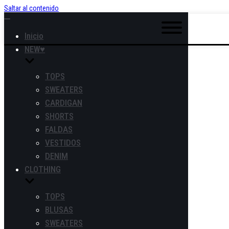
Saltar al contenido
Alternar
la
Inicio
navegación
NEW♥
TOPS
SWEATERS
CARDIGAN
SHORTS
FALDAS
VESTIDOS
DENIM
CLOTHING
TOPS
BLUSAS
SWEATERS