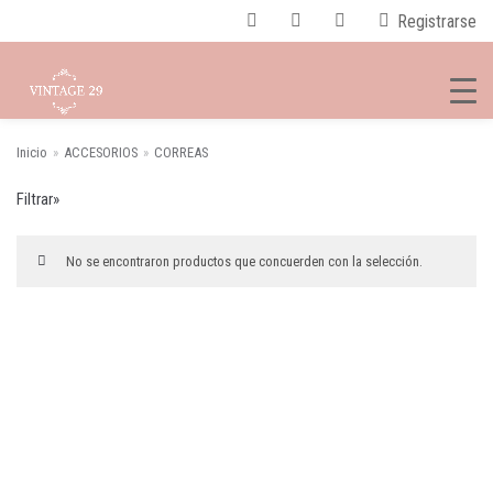
Registrarse
Inicio
»
ACCESORIOS
»
CORREAS
BUS
Saltar
CAR
Filtrar»
al
contenido
CATEGORÍAS DEL PRODUCTO
No se encontraron productos que concuerden con la selección.
CORREAS
×