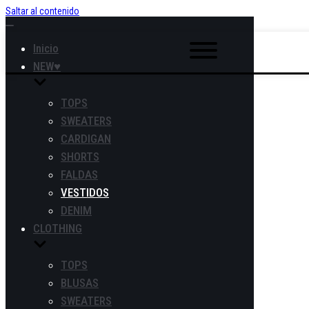
Saltar al contenido
Alternar
la
Inicio
navegación
NEW♥
TOPS
SWEATERS
CARDIGAN
SHORTS
FALDAS
VESTIDOS
DENIM
CLOTHING
TOPS
BLUSAS
SWEATERS