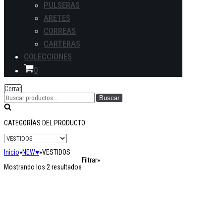
PULSERAS
ARETES
CORREAS
CARTERAS
COLECCIONES
Carrito
0
Cerrar
Buscar
Buscar
por:
CATEGORÍAS DEL PRODUCTO
Inicio
»
NEW♥
»
VESTIDOS
Filtrar»
Mostrando los 2 resultados