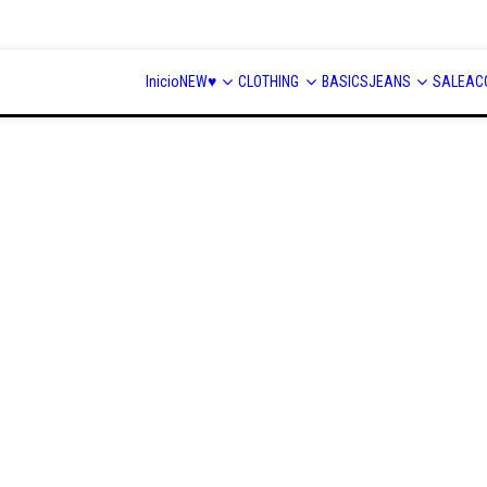
Inicio
NEW♥
CLOTHING
BASICS
JEANS
SALE
AC