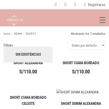
Registrarse
Inicio
»
NEW♥
»
SHORTS
Mostrando los 7 resultados
BUS
Saltar
CAR
Filtrar»
al
contenido
CATEGORÍAS DEL PRODUCTO
SIN EXISTENCIAS
SHORTS
×
SHORT ALEXANDRA
SHORT CIARA BORDADO
S/
110.00
S/
110.00
SHORT CIARA BORDADO
CELESTE
SHORT DENIM ALEXANDRA