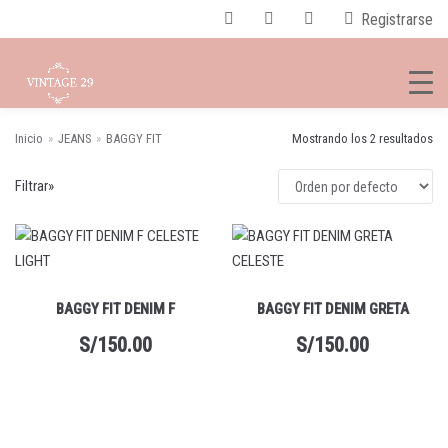
Registrarse
Inicio
»
JEANS
»
BAGGY FIT
Mostrando los 2 resultados
BUS
Saltar
CAR
Filtrar»
al
contenido
CATEGORÍAS DEL PRODUCTO
BAGGY FIT
×
BAGGY FIT DENIM F
BAGGY FIT DENIM GRETA
S/
150.00
S/
150.00